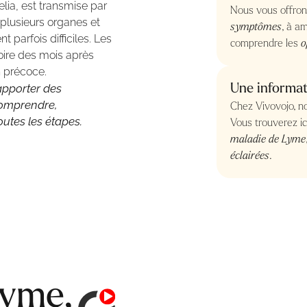
lia, est transmise par
Nous vous offro
 plusieurs organes et
symptômes
, à a
 parfois difficiles. Les
comprendre les
o
ire des mois après
n précoce.
apporter des
Une informat
comprendre,
Chez Vivovojo, n
utes les étapes.
Vous trouverez i
maladie de Lyme
éclairées
.
Lyme,