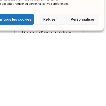
 accepter, refuser ou personnaliser vos préférences.
r tous les cookies
Refuser
Personnaliser
Démarrez l’année en pleine
santé avec la Médecine 4P
Dr Pascal TROTTA
Découvrez le webinaire