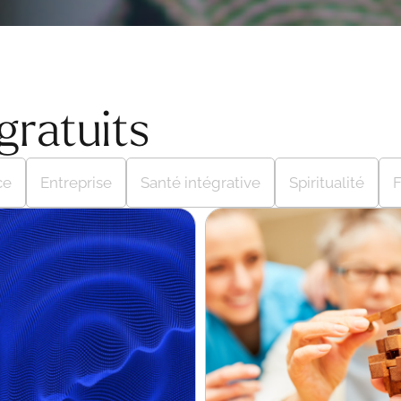
gratuits
ce
Entreprise
Santé intégrative
Spiritualité
F