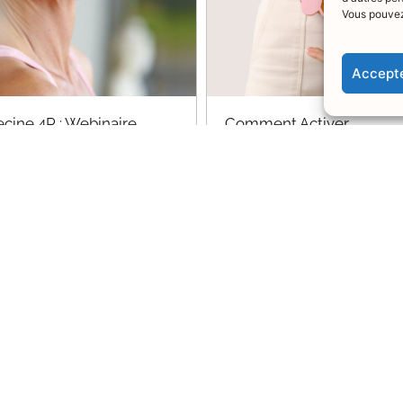
Vous pouvez
Accepte
cine 4P : Webinaire
Comment Activer
tions Réponses
l’Intelligence Digestive ?
ptionnel
Dr Pascal TROTTA
ascal TROTTA
Découvrez le webinaire
ouvrez le webinaire