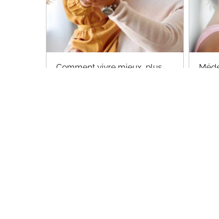
Comment vivre mieux, plus
Méde
longtemps et en bonne santé
Ques
?
Exce
Dr. Marc-François PAYA
Dr P
Découvrez le webinaire
Déc