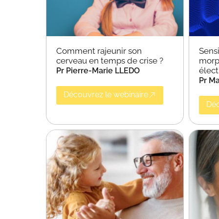
Comment rajeunir son
Sensi
cerveau en temps de crise ?
morp
élec
Pr Pierre-Marie LLEDO
Pr M
Découvrez le webinaire
Déc