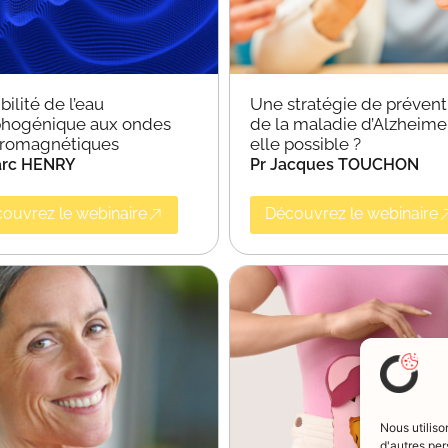
bilité de l’eau
Une stratégie de prévent
hogénique aux ondes
de la maladie d’Alzheime
tromagnétiques
elle possible ?
arc HENRY
Pr Jacques TOUCHON
ouvrez le webinaire
Découvrez le webinaire
Nous utiliso
d'autres per