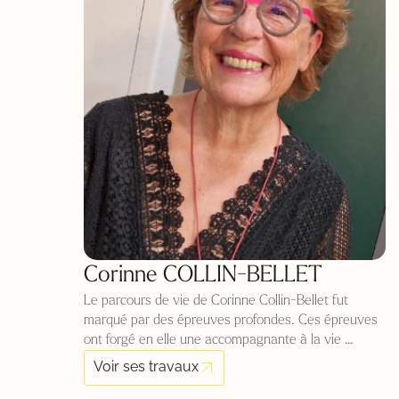
Corinne COLLIN-BELLET
Le parcours de vie de Corinne Collin-Bellet fut
marqué par des épreuves profondes. Ces épreuves
ont forgé en elle une accompagnante à la vie
inclassable, joyeuse, décalée, aimante et naturelle.
Voir ses travaux
Corinne profile et décrypte les situations et