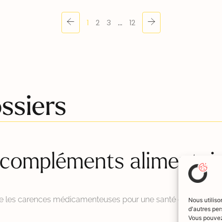
1
2
3
…
12
ssiers
compléments alimentai
tre les carences médicamenteuses pour une santé optimale !
Nous utiliso
d'autres per
Vous pouvez