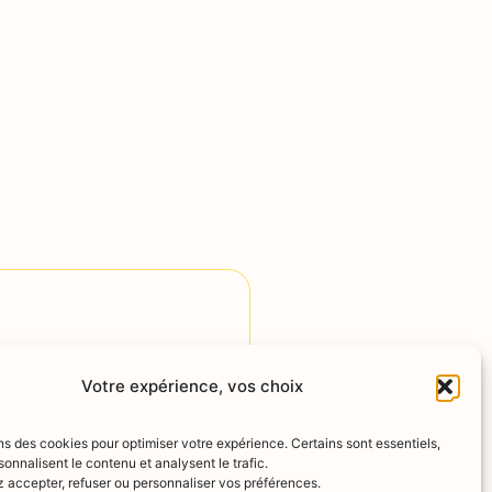
carrière comme cadre dans le secteur bancaire. Il se
tourne vers les thérapies […]
res
Le Froid :
Votre expérience, vos choix
de Léonardo P
Découvrez les bienfaits d
ns des cookies pour optimiser votre expérience. Certains sont essentiels,
sonnalisent le contenu et analysent le trafic.
Découvrir
 accepter, refuser ou personnaliser vos préférences.