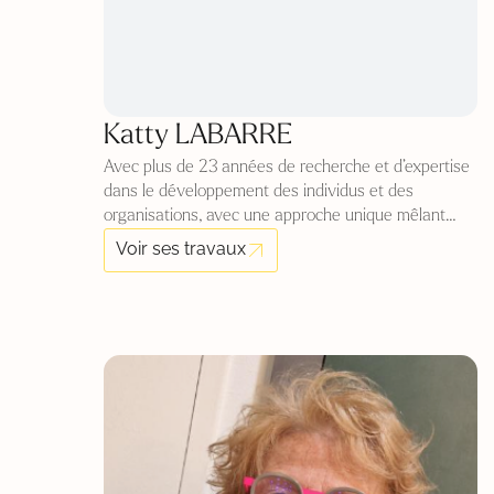
Katty LABARRE
Avec plus de 23 années de recherche et d’expertise
dans le développement des individus et des
organisations, avec une approche unique mêlant
socioanalyse, neurosciences et science des
Voir ses travaux
archétypes, elle est une référence incontournable
dans l’analyse des comportements humains et
organisationnels. Elle analyse inlassablement les
changements de paradigmes mondiaux et leur
impact sur nos comportements, nos organisations et
notre […]