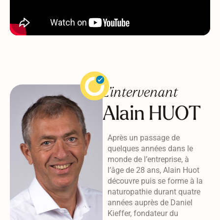
L’intervenant
Alain HUOT
Après un passage de
quelques années dans le
monde de l’entreprise, à
l’âge de 28 ans, Alain Huot
découvre puis se forme à la
naturopathie durant quatre
années auprès de Daniel
Kieffer, fondateur du