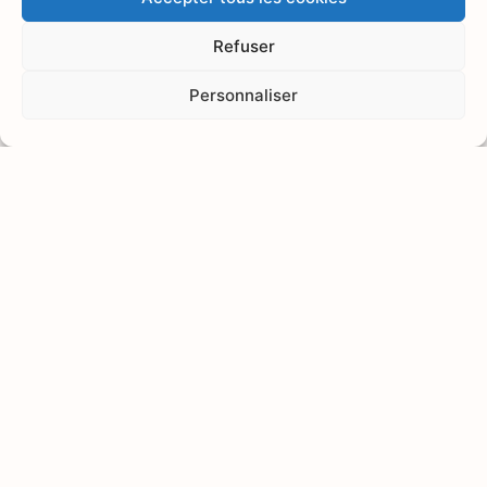
réalité du terrain.
Refuser
De son expérience de
clinicien, lui viendra
Personnaliser
rapidement l’envie et le goût
de la transmission à travers
la création et l’animation
d’ateliers, de conférences et
de formations, d’abord
auprès du grand public puis
auprès des professionnels
de santé. Pendant de
nombreuses années, il
enseignera en écoles de
naturopathie à Paris et à
Toulouse.
Il sera également
conférencier pour un
laboratoire de recherche et
de commercialisation de