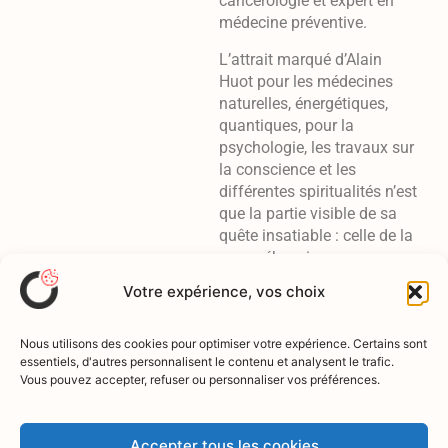
cancérologie et expert en
médecine préventive.
L’attrait marqué d’Alain
Huot pour les médecines
naturelles, énergétiques,
quantiques, pour la
psychologie, les travaux sur
la conscience et les
différentes spiritualités n’est
que la partie visible de sa
quête insatiable : celle de la
compréhension
des mystères de la Vie et du
Votre expérience, vos choix
sens de celle-ci.
Inlassable chercheur dans
Nous utilisons des cookies pour optimiser votre expérience. Certains sont
le domaine de la santé
essentiels, d'autres personnalisent le contenu et analysent le trafic.
Vous pouvez accepter, refuser ou personnaliser vos préférences.
holistique, nourri par trois
décennies de consultations,
il n’hésite pas à confronter
Accepter tous les cookies
ses connaissances à la