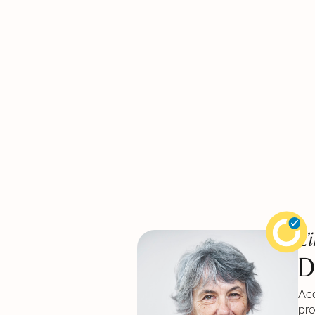
L’
D
Acc
pro