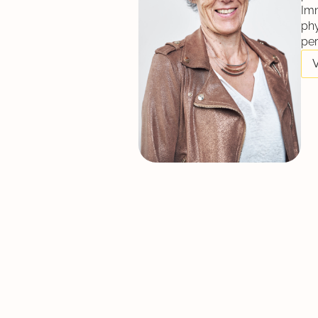
Imm
phy
per
V
Nos derniers do