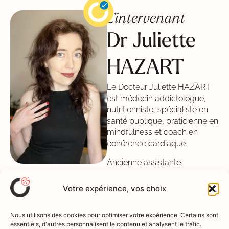
L’intervenant
Dr Juliette
HAZART
Le Docteur Juliette HAZART
est médecin addictologue,
nutritionniste, spécialiste en
santé publique, praticienne en
mindfulness et coach en
cohérence cardiaque.
Ancienne assistante
spécialiste des hôpitaux en
santé publique et médecine
Votre expérience, vos choix
sociale puis praticienne
attachée au sein d’un service
Nous utilisons des cookies pour optimiser votre expérience. Certains sont
de nutrition clinique dans un
essentiels, d'autres personnalisent le contenu et analysent le trafic.