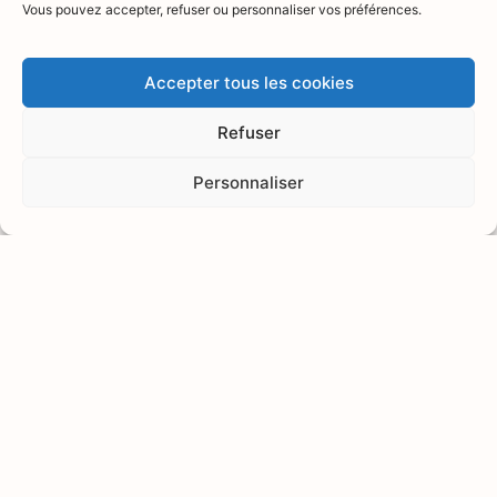
centre hospitalo-universitaire,
Vous pouvez accepter, refuser ou personnaliser vos préférences.
le Docteur Juliette Hazart est
aujourd’hui spécialiste des
addictions. Enseignante, elle
Accepter tous les cookies
est responsable d’un
programme universitaire de
Refuser
communication au service du
management de projet.
Personnaliser
La prévention et
l’accompagnement
multidisciplinaire et
personnalisé de ses patients
guident sa pratique au
quotidien. Après avoir
expérimenté personnellement
les bienfaits de la méditation
de pleine conscience et de la
cohérence cardiaque, le
Docteur Juliette HAZART a
souhaité en faire bénéficier