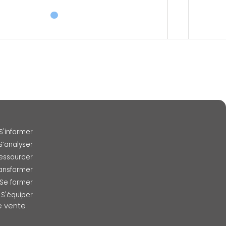
Se former
S’équiper
S'informer
S’analyser
essourcer
ransformer
Se former
S'équiper
e vente