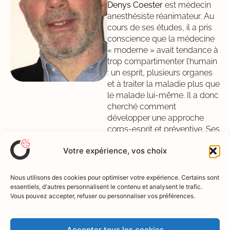
Denys Coester
est médecin
anesthésiste réanimateur. Au
cours de ses études, il a pris
conscience que la médecine
« moderne » avait tendance à
trop compartimenter l’humain
: un esprit, plusieurs organes
et à traiter la maladie plus que
le malade lui-même. Il a donc
cherché comment
développer une approche
corps-esprit et préventive. Ses
recherches l’ont conduit à se
Votre expérience, vos choix
former à la médecine dite 5P
(prédictive, préventive,
personnalisée, participative et
Nous utilisons des cookies pour optimiser votre expérience. Certains sont
positive) à travers la médecine
essentiels, d'autres personnalisent le contenu et analysent le trafic.
anti-âge et différentes
Vous pouvez accepter, refuser ou personnaliser vos préférences.
approches mentales. Formé
au coaching et à l’hypnose
Accepter tous les cookies